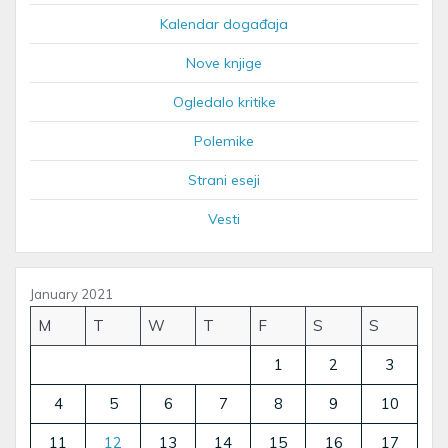
Kalendar događaja
Nove knjige
Ogledalo kritike
Polemike
Strani eseji
Vesti
January 2021
M
T
W
T
F
S
S
1
2
3
4
5
6
7
8
9
10
11
12
13
14
15
16
17