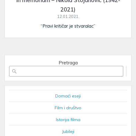
In memoriam – Nikola Stojanović (1942-
2021)
12.01.2021.
“Pravi kritičar je stvaralac”
Pretraga
Domaći eseji
Film i društvo
Istorija filma
Jubileji