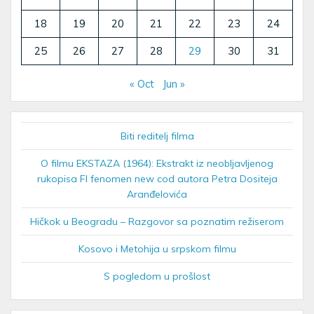
18
19
20
21
22
23
24
25
26
27
28
29
30
31
« Oct
Jun »
Biti reditelj filma
O filmu EKSTAZA (1964): Ekstrakt iz neobljavljenog
rukopisa FI fenomen new cod autora Petra Dositeja
Aranđelovića
Hičkok u Beogradu – Razgovor sa poznatim režiserom
Kosovo i Metohija u srpskom filmu
S pogledom u prošlost