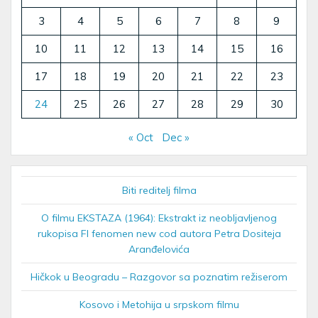
3
4
5
6
7
8
9
10
11
12
13
14
15
16
17
18
19
20
21
22
23
24
25
26
27
28
29
30
« Oct
Dec »
Biti reditelj filma
O filmu EKSTAZA (1964): Ekstrakt iz neobljavljenog
rukopisa FI fenomen new cod autora Petra Dositeja
Aranđelovića
Hičkok u Beogradu – Razgovor sa poznatim režiserom
Kosovo i Metohija u srpskom filmu