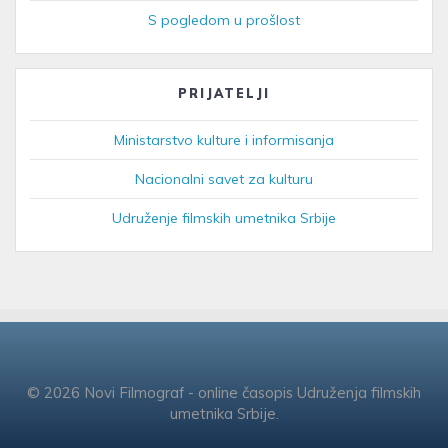
S pogledom u prošlost
PRIJATELJI
Ministarstvo kulture i informisanja
Nacionalni savet za kulturu
Udruženje filmskih umetnika Srbije
© 2026 Novi Filmograf - online časopis Udruženja filmskih
umetnika Srbije.