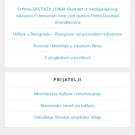
O filmu EKSTAZA (1964): Ekstrakt iz neobljavljenog
rukopisa FI fenomen new cod autora Petra Dositeja
Aranđelovića
Hičkok u Beogradu – Razgovor sa poznatim režiserom
Kosovo i Metohija u srpskom filmu
S pogledom u prošlost
PRIJATELJI
Ministarstvo kulture i informisanja
Nacionalni savet za kulturu
Udruženje filmskih umetnika Srbije