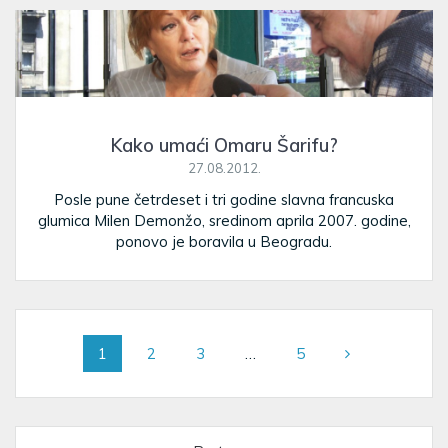
Kako umaći Omaru Šarifu?
27.08.2012.
Posle pune četrdeset i tri godine slavna francuska
glumica Milen Demonžo, sredinom aprila 2007. godine,
ponovo je boravila u Beogradu.
Posts
Page
Page
Page
Page
1
2
3
…
5
navigation