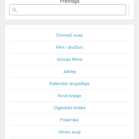
Pretraga
Domaći eseji
Film i društvo
Istorija filma
Jubileji
Kalendar događaja
Nove knjige
Ogledalo kritike
Polemike
Strani eseji