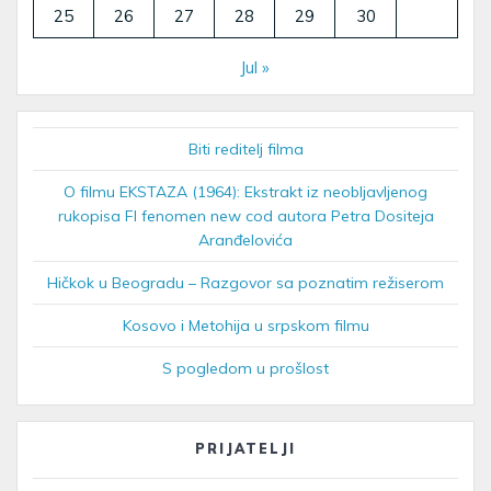
25
26
27
28
29
30
Jul »
Biti reditelj filma
O filmu EKSTAZA (1964): Ekstrakt iz neobljavljenog
rukopisa FI fenomen new cod autora Petra Dositeja
Aranđelovića
Hičkok u Beogradu – Razgovor sa poznatim režiserom
Kosovo i Metohija u srpskom filmu
S pogledom u prošlost
PRIJATELJI