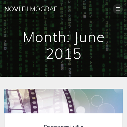
Skip
NOVI
FILMOGRAF
to
content
Month:
June
2015