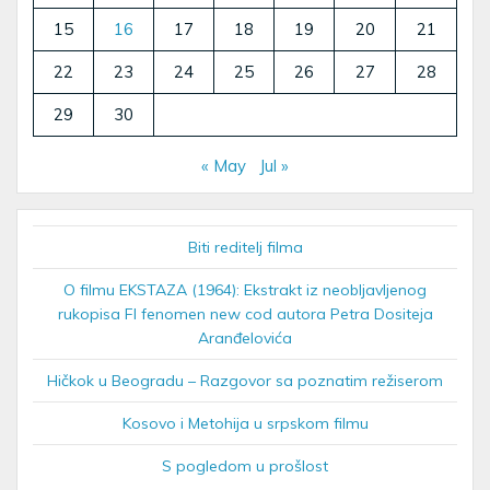
15
16
17
18
19
20
21
22
23
24
25
26
27
28
29
30
« May
Jul »
Biti reditelj filma
O filmu EKSTAZA (1964): Ekstrakt iz neobljavljenog
rukopisa FI fenomen new cod autora Petra Dositeja
Aranđelovića
Hičkok u Beogradu – Razgovor sa poznatim režiserom
Kosovo i Metohija u srpskom filmu
S pogledom u prošlost