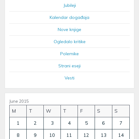
Jubileji
Kalendar događaja
Nove knjige
Ogledalo kritike
Polemike
Strani eseji
Vesti
June 2015
M
T
W
T
F
S
S
1
2
3
4
5
6
7
8
9
10
11
12
13
14