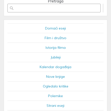
Pretraga
Domaći eseji
Film i društvo
Istorija filma
Jubileji
Kalendar događaja
Nove knjige
Ogledalo kritike
Polemike
Strani eseji