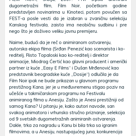
dugometražni film, Film Noir, početkom godine
predstavljen novinarima u Kinoteci, potom povučen sa
FEST-a posle vesti da je izabran u zvaničnu selekciju
Kanskog festivala, zaista ima neobičnu sudbinu i pre
nego što je doživeo veliku javnu premijeru.
Naime, budući da je reč o animiranom ostvarenju,
autorska ekipa filma (Srđan Penezić kao scenarista i ko-
reditelj, Risto Topaloski kao ko-reditelj i direktor
animacije, Miodrag Ćertić kao glavni producent i američki
partner iz kuće „Easy E Films“ i Dušan Mrđenović kao
predstavnik beogradske kuće „Dosije“) odlučila je da
Film Noir ipak ne bude prikazan u glavnom programu
prestižnog Kana, jer je u međuvremenu stigao poziv na
učešće u takmičarskom programu na Festivalu
animiranog filma u Anesiju. Zašto je Anesi prestižniji od
samog Kana? U pitanju je, kako autori navode, san
svakog animatora i vrhunsko stručno priznanje, selekcija
od 9 svetskih dugometražnih animiranih ostvarenja.
Dakle, trka za nagradu u Kanu bi bila trka sa igranim
filmovima, a u Anesiju, nastupajućeg juna, konkurencija