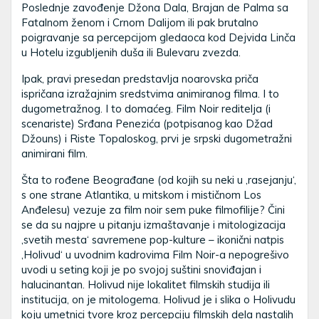
Poslednje zavođenje Džona Dala, Brajan de Palma sa
Fatalnom ženom i Crnom Dalijom ili pak brutalno
poigravanje sa percepcijom gledaoca kod Dejvida Linča
u Hotelu izgubljenih duša ili Bulevaru zvezda.
Ipak, pravi presedan predstavlja noarovska priča
ispričana izražajnim sredstvima animiranog filma. I to
dugometražnog. I to domaćeg. Film Noir reditelja (i
scenariste) Srđana Penezića (potpisanog kao Džad
Džouns) i Riste Topaloskog, prvi je srpski dugometražni
animirani film.
Šta to rođene Beograđane (od kojih su neki u ‚rasejanju‘,
s one strane Atlantika, u mitskom i mističnom Los
Anđelesu) vezuje za film noir sem puke filmofilije? Čini
se da su najpre u pitanju izmaštavanje i mitologizacija
‚svetih mesta‘ savremene pop-kulture – ikonični natpis
‚Holivud‘ u uvodnim kadrovima Film Noir-a nepogrešivo
uvodi u seting koji je po svojoj suštini snoviđajan i
halucinantan. Holivud nije lokalitet filmskih studija ili
institucija, on je mitologema. Holivud je i slika o Holivudu
koju umetnici tvore kroz percepciju filmskih dela nastalih