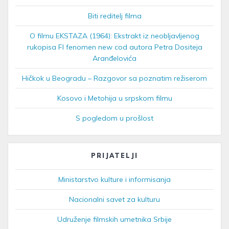
Biti reditelj filma
O filmu EKSTAZA (1964): Ekstrakt iz neobljavljenog
rukopisa FI fenomen new cod autora Petra Dositeja
Aranđelovića
Hičkok u Beogradu – Razgovor sa poznatim režiserom
Kosovo i Metohija u srpskom filmu
S pogledom u prošlost
PRIJATELJI
Ministarstvo kulture i informisanja
Nacionalni savet za kulturu
Udruženje filmskih umetnika Srbije