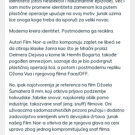
identiteta (česti flešbekovi i halucinantne epizode), već i
sam motiv promene identiteta zamenom lica putem
plastične operacije upućuje na ovaj motiv. Junak uzima
lice onoga koga treba da isporuči za veliki novac.
Moderna kreira identitet. Postmoderna ga reciklira.
Autori Film Noir-a vešto komponuju zaplet ne libeći se
da citiraju klasike žanra kao što je Mračni prolaz
Delmera Dejvisa u kome lik Hemfri Bogarta, takođe
pogođen amnezijom, saznaje da je bio podvrgnut
plastičnoj operaciji lica, a potom i postmodernu repliku
Džona Vua i njegovog filma Face/OFF.
No, ipak najotvorenija je referenca na film Džoela
Šumahera 8 mm, koji otkriva prljavo podzemlje
holivudske ‚fabrike snova‘, najokoreliji oblik porno
industrije, takozvane snaf (eng. snuff) filmove. Oni
uživaocima sadomazohističkih prizora pružaju i dodatno
zadovoljstvo snimljenih smrti devojaka-žrtava. Junak
našeg Film Noir-a otkriva da je njegova glava na ceni
upravo zbog jednog kompromitujućeg snaf filma.