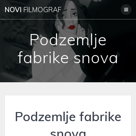
Skip
NOVI
FILMOGRAF
to
content
Podzemlje
fabrike snova
Podzemlje fabrike
snova