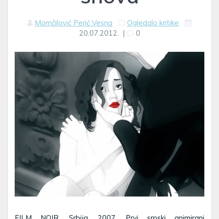
Momčilović Perić Vesna
Ogledalo kritike
20.07.2012.
|
0
FILM NOIR, Srbija, 2007. Prvi srpski animirani