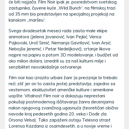
će biti najjača. Film Noir ipak je, posredstvom svetskog
zastupnika, čuvene kuće „Wild Bunch“, na filmskoj traci
od 35 mm bio predstavljen na specijalnoj projekciji na
kanskom „maršeu“.
Svega dvadesetak meseci rada zaista male ekipe
animatora (Jelena Jovanović, Ivan Pejkić, Verica
Pajkovski, Uroš Simić, Nemanja Gavrilović, Ivan Arsić,
Nebojša Jeremić, i Petar Nedeljković), crtanje likova
najpre na papiru a potom 3D modelovanje, i budžet od
oko milion dolara, iznedrili su za naš kulturni milje i
senzibilitet nesvakidašnje ostvarenje.
Film noir kao izrazito urbani žanr (a preciznije bi trebalo
reći ‚stil‘ jer on to zaista jeste) predstavlja, zajedno sa
vesternom, ekskluzivitet američke kulture i amerikane
uopšte. Vitalnost Film noir-a dokazuju neprestani
pokušaji postmodernog iščitavanja žanra decenijama
nakon njegovog zvaničnog ugasnuća (teoretičari obično
navode kraj pedesetih godina 20. veka i Dodir zla
Orsona Velsa). Tako zapaženi ostaju Telesna strast
Lorensa Kazdana iz osamdesetih, a u novije vreme i