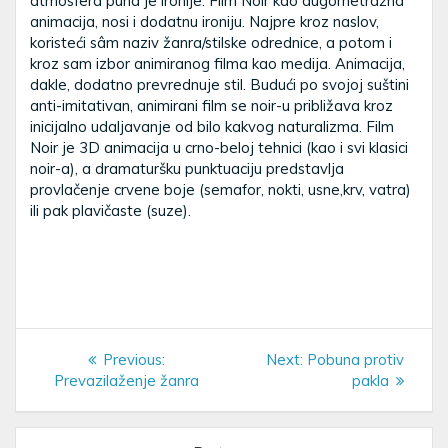
atmosfera puna je ironije. Film Noir kao dugometražna
animacija, nosi i dodatnu ironiju. Najpre kroz naslov,
koristeći sâm naziv žanra/stilske odrednice, a potom i
kroz sam izbor animiranog filma kao medija. Animacija,
dakle, dodatno prevrednuje stil. Budući po svojoj suštini
anti-imitativan, animirani film se noir-u približava kroz
inicijalno udaljavanje od bilo kakvog naturalizma. Film
Noir je 3D animacija u crno-beloj tehnici (kao i svi klasici
noir-a), a dramaturšku punktuaciju predstavlja
provlačenje crvene boje (semafor, nokti, usne,krv, vatra)
ili pak plavičaste (suze).
Post
Previous
Next
Previous:
Next:
Pobuna protiv
navigation
post:
post:
Prevazilaženje žanra
pakla