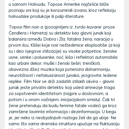
u samom Holivudu. Topose Amerike najčešće bliže
poznaju oni koji su je konzumirali izvana, kroz refleksiju
holivudske produkcije ili palp-literature.
Toposi film noir-a (pozajmljeni iz ‚tvrdo-kuvane‘ proze
Čendlera i Hameta) su detektiv kao glavni junak koji
balansira između Dobra i Zla, fatalna žena, naracija u
prvom licu. Klišei koje noir neštedimice eksploatiše (a koji
su i deo njegove stilizacije) su visoke potpetice, ženske
usne, senke i polusenke, noć, kiša i reflektori automobila
kao urbani dekor, muški i ženski šeširi, trenčkoti,
obavezna džez muzika koja potencira disharmoniju,
neurotičnost i nefokusiranost junaka, jezgrovite, ledene
replike. Film Noir se drži zadatih stilskih okvira – glavni
junak jeste privatni detektiv, koji usled amnezije traga
za sopstvenim identitetom (najpre u doslovnom, a
potom i u onom važnijem, inicijacijskom smislu). Čak tri
žene pretenduju da budu femme fatale vodeći ga kroz
zamršene lavirinte informacija i dezinformacija. U begu
je, jer neko iz neobjašnjivih razloga želi da ga ubije. Ne
samo što sama dramska struktura upućuje na fluktuaciju