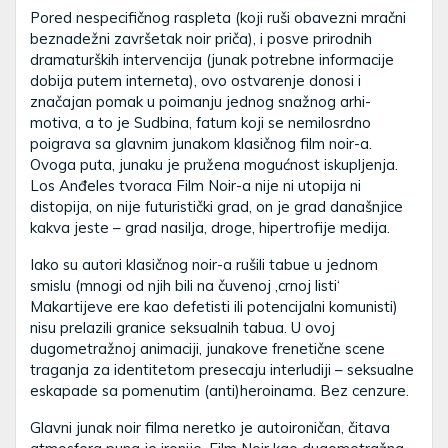
Pored nespecifičnog raspleta (koji ruši obavezni mračni
beznadežni završetak noir priča), i posve prirodnih
dramaturških intervencija (junak potrebne informacije
dobija putem interneta), ovo ostvarenje donosi i
značajan pomak u poimanju jednog snažnog arhi-
motiva, a to je Sudbina, fatum koji se nemilosrdno
poigrava sa glavnim junakom klasičnog film noir-a.
Ovoga puta, junaku je pružena mogućnost iskupljenja.
Los Anđeles tvoraca Film Noir-a nije ni utopija ni
distopija, on nije futuristički grad, on je grad današnjice
kakva jeste – grad nasilja, droge, hipertrofije medija.
Iako su autori klasičnog noir-a rušili tabue u jednom
smislu (mnogi od njih bili na čuvenoj ‚crnoj listi‘
Makartijeve ere kao defetisti ili potencijalni komunisti)
nisu prelazili granice seksualnih tabua. U ovoj
dugometražnoj animaciji, junakove frenetične scene
traganja za identitetom presecaju interludiji – seksualne
eskapade sa pomenutim (anti)heroinama. Bez cenzure.
Glavni junak noir filma neretko je autoironičan, čitava