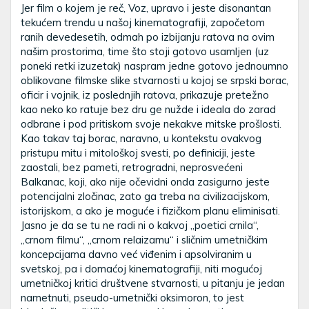
Jer film o kojem je reč, Voz, upravo i jeste disonantan
tekućem trendu u našoj kinematografiji, započetom
ranih devedesetih, odmah po izbijanju ratova na ovim
našim prostorima, time što stoji gotovo usamljen (uz
poneki retki izuzetak) naspram jedne gotovo jednoumno
oblikovane filmske slike stvarnosti u kojoj se srpski borac,
oficir i vojnik, iz poslednjih ratova, prikazuje pretežno
kao neko ko ratuje bez dru ge nužde i ideala do zarad
odbrane i pod pritiskom svoje nekakve mitske prošlosti.
Kao takav taj borac, naravno, u kontekstu ovakvog
pristupu mitu i mitološkoj svesti, po definiciji, jeste
zaostali, bez pameti, retrogradni, neprosvećeni
Balkanac, koji, ako nije očevidni onda zasigurno jeste
potencijalni zločinac, zato ga treba na civilizacijskom,
istorijskom, a ako je moguće i fizičkom planu eliminisati.
Jasno je da se tu ne radi ni o kakvoj „poetici crnila“,
„crnom filmu“, „crnom relaizamu“ i sličnim umetničkim
koncepcijama davno već viđenim i apsolviranim u
svetskoj, pa i domaćoj kinematografiji, niti mogućoj
umetničkoj kritici društvene stvarnosti, u pitanju je jedan
nametnuti, pseudo-umetnički oksimoron, to jest