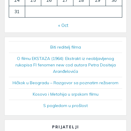
24
25
26
27
28
29
30
31
« Oct
Biti reditelj filma
O filmu EKSTAZA (1964): Ekstrakt iz neobljavljenog
rukopisa FI fenomen new cod autora Petra Dositeja
Aranđelovića
Hičkok u Beogradu – Razgovor sa poznatim režiserom
Kosovo i Metohija u srpskom filmu
S pogledom u prošlost
PRIJATELJI