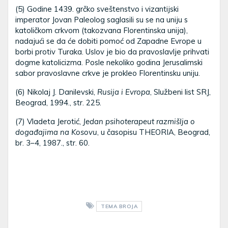
(5) Godine 1439. grčko sveštenstvo i vizantijski
imperator Jovan Paleolog saglasili su se na uniju s
katoličkom crkvom (takozvana Florentinska unija),
nadajući se da će dobiti pomoć od Zapadne Evrope u
borbi protiv Turaka. Uslov je bio da pravoslavlje prihvati
dogme katolicizma. Posle nekoliko godina Jerusalimski
sabor pravoslavne crkve je prokleo Florentinsku uniju.
(6) Nikolaj J. Danilevski,
Rusija i Evropa
, Službeni list SRJ,
Beograd, 1994., str. 225.
(7) Vladeta Jerotić,
Jedan psihoterapeut razmišlja o
događajima na Kosovu
, u časopisu THEORIA, Beograd,
br. 3–4, 1987., str. 60.
TEMA BROJA