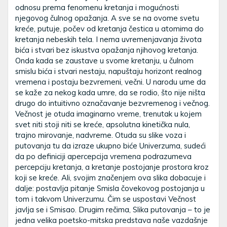
odnosu prema fenomenu kretanja i mogućnosti
njegovog čulnog opažanja. A sve se na ovome svetu
kreće, putuje, počev od kretanja čestica u atomima do
kretanja nebeskih tela. I nema uvremenjavanja života
bića i stvari bez iskustva opažanja njihovog kretanja.
Onda kada se zaustave u svome kretanju, u čulnom
smislu bića i stvari nestaju, napuštaju horizont realnog
vremena i postaju bezvremeni, večni. U narodu ume da
se kaže za nekog kada umre, da se rodio, što nije ništa
drugo do intuitivno označavanje bezvremenog i večnog.
Večnost je otuda imaginarno vreme, trenutak u kojem
svet niti stoji niti se kreće, apsolutna kinetička nula,
trajno mirovanje, nadvreme. Otuda su slike voza i
putovanja tu da izraze ukupno biće Univerzuma, sudeći
da po definiciji apercepcija vremena podrazumeva
percepciju kretanja, a kretanje postojanje prostora kroz
koji se kreće. Ali, svojim značenjem ova slika dobacuje i
dalje: postavlja pitanje Smisla čovekovog postojanja u
tom i takvom Univerzumu. Čim se uspostavi Večnost
javlja se i Smisao. Drugim rečima, Slika putovanja – to je
jedna velika poetsko-mitska predstava naše vazdašnje