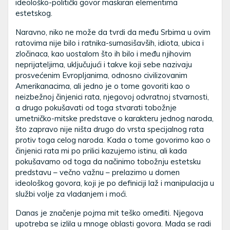
ideološko-politički govor maskiran elementima
estetskog.
Naravno, niko ne može da tvrdi da među Srbima u ovim
ratovima nije bilo i ratnika-sumasišavših, idiota, ubica i
zločinaca, kao uostalom što ih bilo i među njihovim
neprijateljima, uključujući i takve koji sebe nazivaju
prosvećenim Evropljanima, odnosno civilizovanim
Amerikanacima, ali jedno je o tome govoriti kao o
neizbežnoj činjenici rata, njegovoj odvratnoj stvarnosti,
a drugo pokušavati od toga stvarati tobožnje
umetničko-mitske predstave o karakteru jednog naroda,
što zapravo nije ništa drugo do vrsta specijalnog rata
protiv toga celog naroda. Kada o tome govorimo kao o
činjenici rata mi po prilici kazujemo istinu, ali kada
pokušavamo od toga da načinimo tobožnju estetsku
predstavu – večno važnu – prelazimo u domen
ideološkog govora, koji je po definiciji laž i manipulacija u
službi volje za vladanjem i moći.
Danas je značenje pojma mit teško omeđiti. Njegova
upotreba se izlila u mnoge oblasti govora. Mada se radi