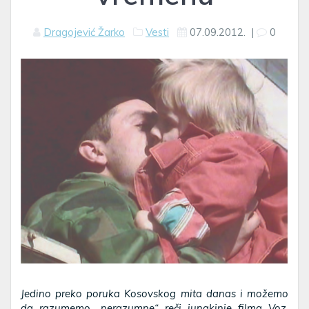
Dragojević Žarko
Vesti
07.09.2012.
|
0
Jedino preko poruka Kosovskog mita danas i možemo
da razumemo „nerazumne“ reči junakinje filma Voz,