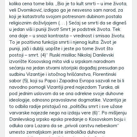
kolika cena tome bila. „Bio je to kult smrti – u ime života,
veli Dvorniković, izdigao ga je nesvesno sam narod, za
koji je katastrofa svojom potresnom dubinom postala
religioznim doživljajem (. . . ) Sećaj se smrti da se digneš
u jedan viši i puniji život! Smrt je podstrek života. Tek
ona daje – u snazi kontrasta – vrednost i smisao životu.
To je pozitivna funkcija smrti i njenog kulta. Život je
puniji, jači i dublji, uopšte i jeste po tome život što
postoji – smrt. (4)“ Ruski mislilac Nikolaj Danilevski
izvorište Kosovskog mita vidi u srpskom narodnom
sećanju na jedan stvarni istorijski događaj presudan po
sudbinu Vizantije i istočnog hrišćanstva, Florentinski
sabor (5), koji su Papa i Zapadna Evropa sazvali ne bi li
navodno pomogli Vizantiji pred najezdom Turaka, ali
pod jednim uslovom da se ona odrekne svoje duhovne
ideologije, odnosno pravoslavne dogmatike. Vizantija je
to odbila radije pristajući na „političku smrt i sve užase
varvarske najezde nego na izdaju vere (6)“. Po mišljenju
Danilevskog srpsko epsko predanje o Kosovskom boju i
odluka cara Lazara da se „privoli carstvu nebeskom“
umesto zemaljskom jeste simbolička duhovna