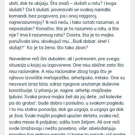
ubiti, dok te ubijaju. Šta znači – slušati u ratu? I koga
slušati? Da li slušati, povinovati se svakoj naredbi,
komandi, bez pogovora, pa i onoj najgoroj,
najnerazumnijoj? Ili reći neću, i tako ostati razuman, a
neposlušan? Konačno, šta je to razumno u ratu, a šta
nije? Ima li razumnog rata? Doista, šta je to majka
poručivala sinu, dovikujući mu, „Budi dobar, sine! I
slušaj!?” Ko je ta žena, što tako zbori?
Navedene reči čini dubokim, ali i potresnim, pre svega,
situacija u kojoj su izgovorene. One nisu obične zato što
nisu racionalne. A nisu racionalne zbog toga što je
njihovo izvorište metajezičko, arhetipsko, mitsko. One su
nesvesni izraz bića, odraz njegove unutarnje duševne
konstitucije. U pitanju je, najpre, arhetip majčinske
ljubavi. Svaka prava majka želi da joj dete „od kolevke
pa do groba“, bude dobro i poslušno, u svakom pogledu.
I to mu stalno ponavlja, dok ga uzgaja, a uzgaja ga dok
je živa. Svaki majčin pogled upućen detetu, svaka reč,
svaka misao ili poljubac, odišu tom željom. Ali ove reči
ovde izražavaju i nešto posebno, više: obelodanjuju
moralno lica jednog naroda. U kome to narodu još majke