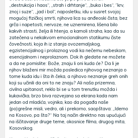
„destrukcija i haos“, „strah i drhtanje“, „buka i bes“, ‘’krv,
znoj i suze“, „jad i bol“, naposletku, idu u susret svojoj
mogućoj fizičkoj smrti, njihova lica su anđeoski čista, bez
grča i napetosti, nervoze, ne uznemirena, lišena bilo
kakvih strasti, želja ili htenja, a kamoli straha, kao da su
zatečena u nekakvom emocionalnom statikumu čiste
čovečnosti, koja ih iz stanja ovozemaljskog,
egzistencijalnog i prolaznog vodi ka nečemu nebeskom,
esencijalnom i neprolaznom. Dok ih gledate ne možete
a da ne pomislite: Bože, znaju li oni kuda će? Da li je
njihov blaženi mir možda posledica njihovog neznanja o
tome kuda idu i šta ih čeka, a njihovo neznanje greh onih
koji su učinili da oni to ne znaju? Ali naša prizemna,
civilna upitanost, reklo bi se u tom trenutku možda i
kukavička, brzo biva razvejana sa ekrana kada nam
jedan od mladića, vojnika, kao da pogađa naše
(po)grešne misli, vedro, ali i prekorno, saopštava: „Idemo
na Kosovo, pa šta?“ Na taj način direktno nas upućujući
na iščitavanje druge teme, okosnice filma, drugog mita,
Kosovskog.