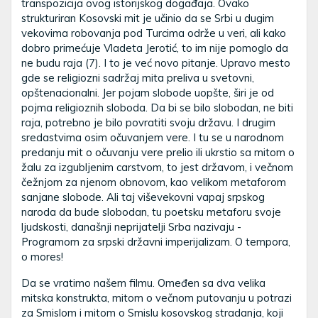
transpozicija ovog istorijskog događaja. Ovako
strukturiran Kosovski mit je učinio da se Srbi u dugim
vekovima robovanja pod Turcima održe u veri, ali kako
dobro primećuje Vladeta Jerotić, to im nije pomoglo da
ne budu raja (7). I to je već novo pitanje. Upravo mesto
gde se religiozni sadržaj mita preliva u svetovni,
opštenacionalni. Jer pojam slobode uopšte, širi je od
pojma religioznih sloboda. Da bi se bilo slobodan, ne biti
raja, potrebno je bilo povratiti svoju državu. I drugim
sredastvima osim očuvanjem vere. I tu se u narodnom
predanju mit o očuvanju vere prelio ili ukrstio sa mitom o
žalu za izgubljenim carstvom, to jest državom, i večnom
čežnjom za njenom obnovom, kao velikom metaforom
sanjane slobode. Ali taj viševekovni vapaj srpskog
naroda da bude slobodan, tu poetsku metaforu svoje
ljudskosti, današnji neprijatelji Srba nazivaju -
Programom za srpski državni imperijalizam. O tempora,
o mores!
Da se vratimo našem filmu. Omeđen sa dva velika
mitska konstrukta, mitom o večnom putovanju u potrazi
za Smislom i mitom o Smislu kosovskog stradanja, koji