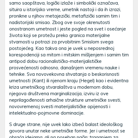
samo saopštava, logički izlaže i simbolički označava,
situira u istorijsko vreme, umetnik nastoji i da ih izrazi,
pronikne u njihov metajezički, metafizički samim tim i
nadistorijski smisao. Zbog ove svoje okrenutosti
onostranom umetnost i jeste pogled na svet i osećanje
života koji se protežu preko granica materijalne
stvarnosti u potrazi za prvobitnim Smislom svega
postojećeg. Kao takva ona je uvek u neposrednoj
korespodenciji sa mitom i mitskim mišljenjem i samim tim
antipod dobu racionalističko-materijalističke
prosvećenosti odnosno, današnjem vremenu nauke i
tehnike. Sva novovekovna shvatanja o beskorisnosti
umetnosti (Kant) ili njenom kraju (Hegel) kao i evidentna
kriza umetničkog stvaralaštva u modernom dobu,
njegova društvena marginalizacija, izviru iz ove
neprilagođenosti arhaične strukture umetničke svesti,
novovremenoj svesti materijalističke opijenosti i
intelektualno-pojmovne dominacije.
S druge strane, nije uvek lako izbeći balast ideološkog
govora unutar neke umetničke forme. Jer i umetnost se
obraća idejama, ali na poseban način: traganjem za