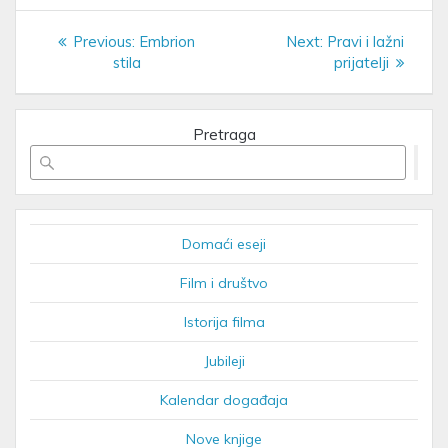
Post
Previous
Next
Previous:
Embrion
Next:
Pravi i lažni
navigation
post:
post:
stila
prijatelji
Pretraga
Domaći eseji
Film i društvo
Istorija filma
Jubileji
Kalendar događaja
Nove knjige