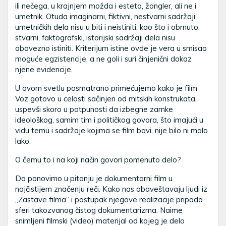
ili nečega, u krajnjem možda i esteta, žongler, ali ne i
umetnik. Otuda imaginarni, fiktivni, nestvarni sadržaji
umetničkih dela nisu u biti i neistiniti, kao što i obrnuto,
stvarni, faktografski, istorijski sadržaji dela nisu
obavezno istiniti. Kriterijum istine ovde je vera u smisao
moguće egzistencije, a ne goli i suri činjenični dokaz
njene evidencije.
U ovom svetlu posmatrano primećujemo kako je film
Voz gotovo u celosti sačinjen od mitskih konstrukata,
uspevši skoro u potpunosti da izbegne zamke
ideološkog, samim tim i političkog govora, što imajući u
vidu temu i sadržaje kojima se film bavi, nije bilo ni malo
lako.
O čemu to i na koji način govori pomenuto delo?
Da ponovimo u pitanju je dokumentarni film u
najčistijem značenju reči. Kako nas obaveštavaju ljudi iz
„Zastave filma“ i postupak njegove realizacije pripada
sferi takozvanog čistog dokumentarizma. Naime
snimljeni filmski (video) materijal od kojeg je delo