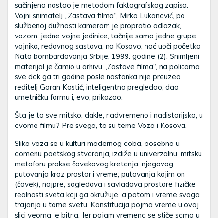
sačinjeno nastao je metodom faktografskog zapisa.
Vojni snimatelj „Zastava filma“, Mirko Lukanović, po
službenoj dužnosti kamerom je propratio odlazak,
vozom, jedne vojne jedinice, tačnije samo jedne grupe
vojnika, redovnog sastava, na Kosovo, noć uoči početka
Nato bombardovanja Srbije, 1999. godine (2). Snimljeni
materijal je čamio u arhivu „Zastave filma“, na policama,
sve dok ga tri godine posle nastanka nije preuzeo
reditelj Goran Kostić, inteligentno pregledao, dao
umetničku formu i, evo, prikazao.
Šta je to sve mitsko, dakle, nadvremeno i nadistorijsko, u
ovome filmu? Pre svega, to su teme Voza i Kosova.
Slika voza se u kulturi modernog doba, posebno u
domenu poetskog stvaranja, izdiže u univerzalnu, mitsku
metaforu prakse čovekovog kretanja, njegovog
putovanja kroz prostor i vreme; putovanja kojim on
(čovek), najpre, sagledava i savladava prostore fizičke
realnosti sveta koji ga okružuje, a potom i vreme svoga
trajanja u tome svetu. Konstitucija pojma vreme u ovoj
slici veoma je bitna. Jer pojam vremena se stiče samo u