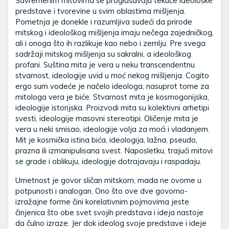
Savremenim mitovima se proglašavaju tekuće ideološke
predstave i tvorevine u svim oblastima mišljenja.
Pometnja je donekle i razumljiva sudeći da prirode
mitskog i ideološkog mišljenja imaju nečega zajedničkog,
ali i onoga što ih razlikuje kao nebo i zemlju. Pre svega
sadržaji mitskog mišljenja su sakralni, a ideološkog
profani. Suština mita je vera u neku transcendentnu
stvarnost, ideologije uvid u moć nekog mišljenja. Cogito
ergo sum vodeće je načelo ideologa, nasuprot tome za
mitologa vera je biće. Stvarnost mita je kosmogonijska,
ideologije istorijska. Proizvodi mita su kolektivni arhetipi
svesti, ideologije masovni stereotipi. Oličenje mita je
vera u neki smisao, ideologije volja za moći i vladanjem.
Mit je kosmička istina bića, ideologija, lažna, pseudo,
prazna ili izmanipulisana svest. Naposletku, trajući mitovi
se grade i oblikuju, ideologije dotrajavaju i raspadaju.
Umetnost je govor sličan mitskom, mada ne ovome u
potpunosti i analogan. Ono što ove dve govorno-
izražajne forme čini korelativnim pojmovima jeste
činjenica što obe svet svojih predstava i ideja nastoje
da čulno izraze. Jer dok ideolog svoje predstave i ideje