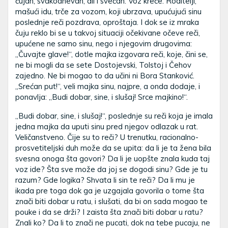
čujan, svakodnevan, ali i svečan. Voz kreće. Roditelji,
mašući idu, trče za vozom, koji ubrzava, upućujući sinu
poslednje reči pozdrava, oproštaja. I dok se iz mraka
čuju reklo bi se u takvoj situaciji očekivane očeve reči,
upućene ne samo sinu, nego i njegovim drugovima:
„Čuvajte glave!“, dotle majka izgovara reči, koje, čini se,
ne bi mogli da se sete Dostojevski, Tolstoj i Čehov
zajedno. Ne bi mogao to da učini ni Bora Stanković.
„Srećan put!“, veli majka sinu, najpre, a onda dodaje, i
ponavlja: „Budi dobar, sine, i slušaj! Srce majkino!“.
„Budi dobar, sine, i slušaj!“, poslednje su reči koja je imala
jedna majka da uputi sinu pred njegov odlazak u rat.
Veličanstveno. Čije su to reči? U trenutku, racionalno-
prosvetiteljski duh može da se upita: da li je ta žena bila
svesna onoga šta govori? Da li je uopšte znala kuda taj
voz ide? Šta sve može da joj se dogodi sinu? Gde je tu
razum? Gde logika? Shvata li sin te reči? Da li mu je
ikada pre toga dok ga je uzgajala govorila o tome šta
znači biti dobar u ratu, i slušati, da bi on sada mogao te
pouke i da se drži? I zaista šta znači biti dobar u ratu?
Znali ko? Da li to znači ne pucati, dok na tebe pucaju, ne