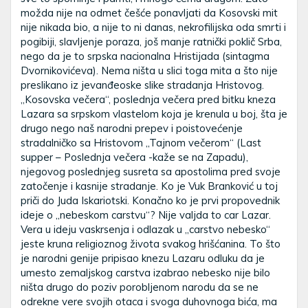
možda nije na odmet češće ponavljati da Kosovski mit
nije nikada bio, a nije to ni danas, nekrofilijska oda smrti i
pogibiji, slavljenje poraza, još manje ratnički poklič Srba,
nego da je to srpska nacionalna Hristijada (sintagma
Dvornikovićeva). Nema ništa u slici toga mita a što nije
preslikano iz jevanđeoske slike stradanja Hristovog.
„Kosovska večera“, poslednja večera pred bitku kneza
Lazara sa srpskom vlastelom koja je krenula u boj, šta je
drugo nego naš narodni prepev i poistovećenje
stradalničko sa Hristovom „Tajnom večerom“ (Last
supper – Poslednja večera -kaže se na Zapadu),
njegovog poslednjeg susreta sa apostolima pred svoje
zatočenje i kasnije stradanje. Ko je Vuk Branković u toj
priči do Juda Iskariotski. Konačno ko je prvi propovednik
ideje o „nebeskom carstvu“? Nije valjda to car Lazar.
Vera u ideju vaskrsenja i odlazak u „carstvo nebesko“
jeste kruna religioznog života svakog hrišćanina. To što
je narodni genije pripisao knezu Lazaru odluku da je
umesto zemaljskog carstva izabrao nebesko nije bilo
ništa drugo do poziv porobljenom narodu da se ne
odrekne vere svojih otaca i svoga duhovnoga bića, ma