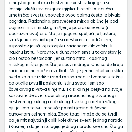
o najstarijem obliku društvene svesti iz kojeg su se
kasnije izlučili i svi drugi (religijska, filozofska, naučna,
umetnička svest), upotreba ovog pojma često je bivala
pogrdna. Racionalna, prosvećena misao obično je pod
pojmom mit i mitskog mišljenja podrazumevala (i
podrazumeva) ono što je njegova spoljašnja ljuštura,
izmišljenu, neistinitu priču sa nestvarnim sadržajem,
suprostavljajući joj istorijsku, racionalno-filozofsku ili
naučnu istinu. Naravno, u duhovnom smislu takav stav je
bio i ostao besplodan, jer suština mita i klasičnog
mitskog mišljenja nešto je sasvim drugo. Ona se do kraja
racionalno ne može razotkriti. Mit je jedna intuitivna slika
sveta koja se izdiže iznad racionalnog i stvarnog u težnji
da otkrije prvu ili poslednju istinu sveta i smisao
čovekovog bivstva u njemu. Ta slika nije deljiva na svoje
sastavne delove racionalnog i iracionalnog, stvarnog i
nestvarnog, čulnog i natčulnog, fizičkog i metafizičkog i
nju je, kao takvu, moguće pojmiti jedino duševno-
duhovnom celinom bića. Zbog toga i može da se tvrdi
da je mit najvažniji oblik kolektivne svesti jednog naroda
(Kasirer) i da je mitologija jednog naroda sve ono što ga