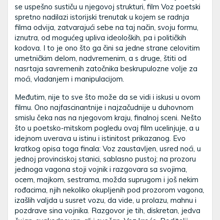
se uspešno sustiču u njegovoj strukturi, film Voz poetski
spretno nadilazi istorijski trenutak u kojem se radnja
filma odvija, zatvarajući sebe na taj način, svoju formu,
iznutra, od mogućeg upliva ideoloških, pa i političkih
kodova. I to je ono što ga čini sa jedne strane celovitim
umetničkim delom, nadvremenim, a s druge, štiti od
nasrtaja savremenih zatočnika beskrupulozne volje za
moći, vladanjem i manipulacijom.
Međutim, nije to sve što može da se vidi i iskusi u ovom
filmu. Ono najfascinantnije i najzačudnije u duhovnom
smislu čeka nas na njegovom kraju, finalnoj sceni. Nešto
što u poetsko-mitskom pogledu ovaj film ucelinjuje, a u
idejnom uverava u istinu i istinitost prikazanog. Evo
kratkog opisa toga finala: Voz zaustavljen, usred noći, u
jednoj provinciskoj stanici, sablasno pustoj; na prozoru
jednoga vagona stoji vojnik i razgovara sa svojima,
ocem, majkom, sestrama, možda suprugom i još nekim
rođacima, njih nekoliko okupljenih pod prozorom vagona,
izašlih valjda u susret vozu, da vide, u prolazu, mahnu i
pozdrave sina vojnika. Razgovor je tih, diskretan, jedva