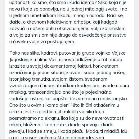
upitanosti ko smo, šta smo i kuda idemo? Slika koja nije
nova i koja se ponavlja, ne u jednoj mitologiji sveta, i ne
u jednom umetničkom iskazu, mnogih naroda. Radi se,
dakle, o drevnom kolektivnom arhetipu koji kadgod
zazvuči u našem duhu otkriva u njemu volju za smislom,
a volja za smislom nije drugo do osvedočenje prisustva
u čoveku volje za postojanjem.
Tako nas slike, kadrovi, putovanja grupe vojnika Vojske
Jugoslavije u filmu Voz, njihovo odlaženje u rat, mada
izrazite u svojoj dokumentarnoj fakturi, konkretnom
označavanju jedne situacije ovde i sada, jednog našeg
istorijskog trenutka, svojom čistom, svedenom
vizualizacijom i finom ritmičkom kadencom, uvode u auru
mitskog, transcendirajući ono što je pojedinačno,
sadašnje i istorijsko, uopšte, bezvremeno i nadistorijsko.
Ono što u ovim slikama pleni i što ih čini otkačenim u
izrazu jeste izgled lica tih mladih vojnika koja
posmatramo na ekranu, lica koja su do neverovatnosti
mirna, blažena, i kada ćute, i kada spavaju, i kada
pevaju, i kad se smeju, i kada plaču. Mada, ti mladići, idu
u rat, u susret nečemu što je po prirodi stvari