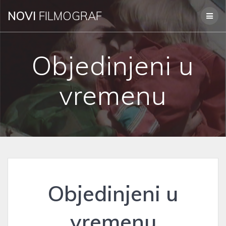
Skip
NOVI
FILMOGRAF
to
content
Objedinjeni u
vremenu
Objedinjeni u
vremenu