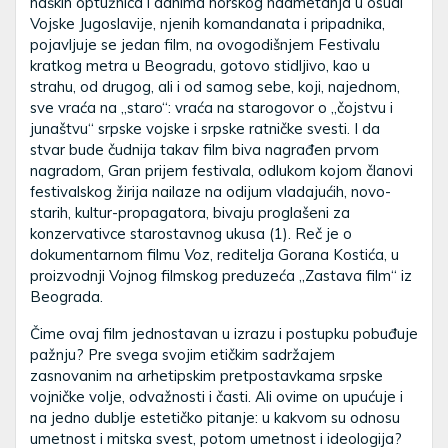
haških optužnica i danima horskog nadmetanja u osudi
Vojske Jugoslavije, njenih komandanata i pripadnika,
pojavljuje se jedan film, na ovogodišnjem Festivalu
kratkog metra u Beogradu, gotovo stidljivo, kao u
strahu, od drugog, ali i od samog sebe, koji, najednom,
sve vraća na „staro“: vraća na starogovor o „čojstvu i
junaštvu“ srpske vojske i srpske ratničke svesti. I da
stvar bude čudnija takav film biva nagrađen prvom
nagradom, Gran prijem festivala, odlukom kojom članovi
festivalskog žirija nailaze na odijum vladajućih, novo-
starih, kultur-propagatora, bivaju proglašeni za
konzervativce starostavnog ukusa (1). Reč je o
dokumentarnom filmu
Voz
, reditelja Gorana Kostića, u
proizvodnji Vojnog filmskog preduzeća „Zastava film“ iz
Beograda.
Čime ovaj film jednostavan u izrazu i postupku pobuđuje
pažnju? Pre svega svojim etičkim sadržajem
zasnovanim na arhetipskim pretpostavkama srpske
vojničke volje, odvažnosti i časti. Ali ovime on upućuje i
na jedno dublje estetičko pitanje: u kakvom su odnosu
umetnost i mitska svest, potom umetnost i ideologija?