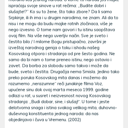
ispraćaju svoje sinove u rat rečima: „Budite dobri i
slušajte!?” Ko su to žene, što tako zbore? Da li samo
Srpkinje, ili ih ima i u drugim narodima, ne znam. Ali da to
nisu i ne mogu da budu majke ratnih zločinaca, više je
nego izvesno. O tome nam govori i tu istinu saopštava
ovaj film. Na više nego uverljiv način. Sve je sveto i
čestito bilo / I milome Bogu pristupačno, završni je
izveštaj narodnog genija o toku i ishodu našeg
Kosovskog otpora i stradanja od pre šesto godina. Ne
samo da bi nam o tome preneo istinu, nego ostavio i
zavet. Da borba za slobodu samo takva i može da
bude, sveta i čestita. Drugačija nema Smisla. Jedino tako
preko poruka Kosovskog mita danas i možemo da
razumemo „nerazumne“ reči junakinje filma Voz,
upućene sinu dok ovaj marta meseca 1999. godine
odlazi u rat, u susret i neizvesnost novog Kosovskog
stradanja: „Budi dobar, sine, i slušaj!“. U tome i jeste
delotvorna snaga i istina svakog velikog mita, duhovno-
duševnog konstituenta jednog naroda: da nas
objedinjava i čuva u Vremenu. (2002)