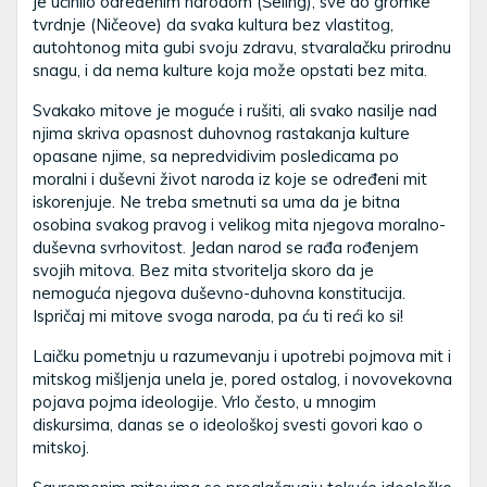
je učinilo određenim narodom (Šeling), sve do gromke
tvrdnje (Ničeove) da svaka kultura bez vlastitog,
autohtonog mita gubi svoju zdravu, stvaralačku prirodnu
snagu, i da nema kulture koja može opstati bez mita.
Svakako mitove je moguće i rušiti, ali svako nasilje nad
njima skriva opasnost duhovnog rastakanja kulture
opasane njime, sa nepredvidivim posledicama po
moralni i duševni život naroda iz koje se određeni mit
iskorenjuje. Ne treba smetnuti sa uma da je bitna
osobina svakog pravog i velikog mita njegova moralno-
duševna svrhovitost. Jedan narod se rađa rođenjem
svojih mitova. Bez mita stvoritelja skoro da je
nemoguća njegova duševno-duhovna konstitucija.
Ispričaj mi mitove svoga naroda, pa ću ti reći ko si!
Laičku pometnju u razumevanju i upotrebi pojmova mit i
mitskog mišljenja unela je, pored ostalog, i novovekovna
pojava pojma ideologije. Vrlo često, u mnogim
diskursima, danas se o ideološkoj svesti govori kao o
mitskoj.