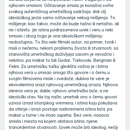
njihovim smislom. Očitavanje smisla je konačna svrha
svakog autentičnog umetničkog sadržaja, dok cilj
ideološkog jeste samo očitavanje nekog mišljenja. To
mišljenje, kao takvo, može da bude tačno ili netačno, ali
ne i istinito. Jer istina podrazumeva uvek i veru u neki
smisao i zbog toga je ona ideološkom mišljenju
nedostupna. To šta neki filmski autor, na primer, tvrdi i
misli o nečemu, nekom problemu života ili stvarnosti, sa
stanovišta umetničkog doživljaja sasvim je nevažno i
nebitno, pa makar to bili Godar, Tarkovski, Bergman ili
Felini. Za umetničku tačku gledišta važna je i bitna
njihova vera u smisao onoga što govore i o čemu u
svojim filmovima misle i svedoče, dubina te vere je
ekvivalentna snazi njihovog umetničkog izraza. Njihova
iskrena vera je, dakle, njihovo umetničko biće, a ne
ideološki stav. Na taj način, umetnik ono o čemu govori
uznosi iznad istorijskog vremena, i istina koju pokušava
da otkrije i izrazi postaje nadvremena istina bića, pa
makar u tome i ne imao uspeha. Bez vere, nosioca
smisla i mesta na kojem obitava istina, njene
trancedentne stvarnosti, čovek može biti ideolog, nečiji