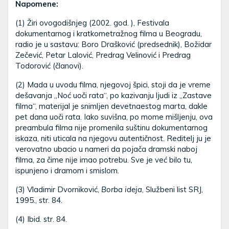
Napomene:
(1) Žiri ovogodišnjeg (2002. god. ), Festivala
dokumentarnog i kratkometražnog filma u Beogradu,
radio je u sastavu: Boro Drašković (predsednik), Božidar
Zečević, Petar Lalović, Predrag Velinović i Predrag
Todorović (članovi).
(2) Mada u uvodu filma, njegovoj špici, stoji da je vreme
dešavanja „Noć uoči rata“, po kazivanju ljudi iz „Zastave
filma“, materijal je snimljen devetnaestog marta, dakle
pet dana uoči rata. Iako suvišna, po mome mišljenju, ova
preambula filma nije promenila suštinu dokumentarnog
iskaza, niti uticala na njegovu autentičnost. Reditelj ju je
verovatno ubacio u nameri da pojača dramski naboj
filma, za čime nije imao potrebu. Sve je već bilo tu,
ispunjeno i dramom i smislom.
(3) Vladimir Dvorniković,
Borba ideja
, Službeni list SRJ,
1995., str. 84.
(4) Ibid. str. 84.