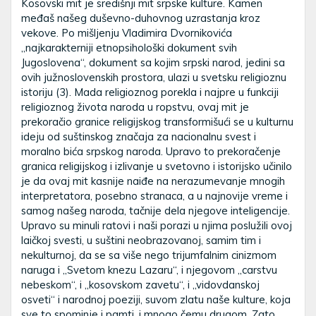
Kosovski mit je središnji mit srpske kulture. Kamen
međaš našeg duševno-duhovnog uzrastanja kroz
vekove. Po mišljenju Vladimira Dvornikovića
„najkarakterniji etnopsihološki dokument svih
Jugoslovena“, dokument sa kojim srpski narod, jedini sa
ovih južnoslovenskih prostora, ulazi u svetsku religioznu
istoriju (3). Mada religioznog porekla i najpre u funkciji
religioznog života naroda u ropstvu, ovaj mit je
prekoračio granice religijskog transformišući se u kulturnu
ideju od suštinskog značaja za nacionalnu svest i
moralno bića srpskog naroda. Upravo to prekoračenje
granica religijskog i izlivanje u svetovno i istorijsko učinilo
je da ovaj mit kasnije naiđe na nerazumevanje mnogih
interpretatora, posebno stranaca, a u najnovije vreme i
samog našeg naroda, tačnije dela njegove inteligencije.
Upravo su minuli ratovi i naši porazi u njima poslužili ovoj
laičkoj svesti, u suštini neobrazovanoj, samim tim i
nekulturnoj, da se sa više nego trijumfalnim cinizmom
naruga i „Svetom knezu Lazaru“, i njegovom „carstvu
nebeskom“, i „kosovskom zavetu“, i „vidovdanskoj
osveti“ i narodnoj poeziji, suvom zlatu naše kulture, koja
sve to spominje i pamti, i mnogo čemu drugom. Zato