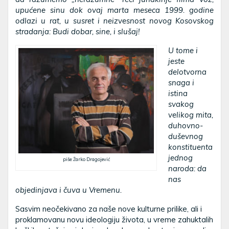
upućene sinu dok ovaj marta meseca 1999. godine
odlazi u rat, u susret i neizvesnost novog Kosovskog
stradanja: Budi dobar, sine, i slušaj!
U tome i
jeste
delotvorna
snaga i
istina
svakog
velikog mita,
duhovno-
duševnog
konstituenta
jednog
piše: Žarko Dragojević
naroda: da
nas
objedinjava i čuva u Vremenu.
Sasvim neočekivano za naše nove kulturne prilike, ali i
proklamovanu novu ideologiju života, u vreme zahuktalih