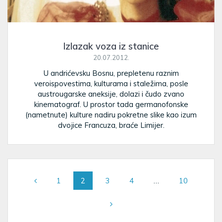
Izlazak voza iz stanice
20.07.2012.
U andrićevsku Bosnu, prepletenu raznim
veroispovestima, kulturama i staležima, posle
austrougarske aneksije, dolazi i čudo zvano
kinematograf. U prostor tada germanofonske
(nametnute) kulture nadiru pokretne slike kao izum
dvojice Francuza, braće Limijer.
Posts
Page
Page
Page
Page
Page
1
2
3
4
…
10
navigation