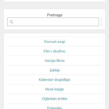
Pretraga
Domaći eseji
Film i društvo
Istorija filma
Jubileji
Kalendar događaja
Nove knjige
Ogledalo kritike
Polemike