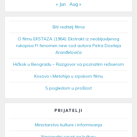
« Jun
Aug »
Biti reditelj filma
O filmu EKSTAZA (1964): Ekstrakt iz neobljavljenog
rukopisa FI fenomen new cod autora Petra Dositeja
Aranđelovića
Hičkok u Beogradu – Razgovor sa poznatim režiserom
Kosovo i Metohija u srpskom filmu
S pogledom u prošlost
PRIJATELJI
Ministarstvo kulture i informisanja
Nacionalni savet za kulturu