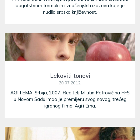
bogatstvom formalnih i značenjskih izazova koje je
nudila srpska književnost.
Lekoviti tonovi
20.07.2012.
AGI I EMA, Srbija, 2007. Reditelj Milutin Petrović na FFS
u Novom Sadu imao je premijeru svog novog, trećeg
igranog filma, Agi i Ema.