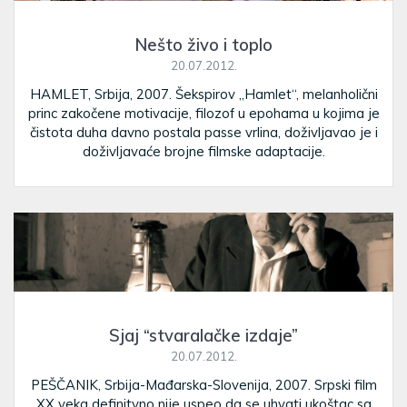
Nešto živo i toplo
20.07.2012.
HAMLET, Srbija, 2007. Šekspirov „Hamlet“, melanholični
princ zakočene motivacije, filozof u epohama u kojima je
čistota duha davno postala passe vrlina, doživljavao je i
doživljavaće brojne filmske adaptacije.
Sjaj “stvaralačke izdaje”
20.07.2012.
PEŠČANIK, Srbija-Mađarska-Slovenija, 2007. Srpski film
XX veka definitvno nije uspeo da se uhvati ukoštac sa