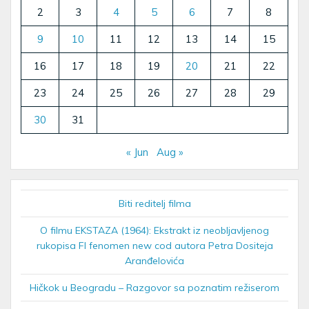
2
3
4
5
6
7
8
9
10
11
12
13
14
15
16
17
18
19
20
21
22
23
24
25
26
27
28
29
30
31
« Jun
Aug »
Biti reditelj filma
O filmu EKSTAZA (1964): Ekstrakt iz neobljavljenog
rukopisa FI fenomen new cod autora Petra Dositeja
Aranđelovića
Hičkok u Beogradu – Razgovor sa poznatim režiserom