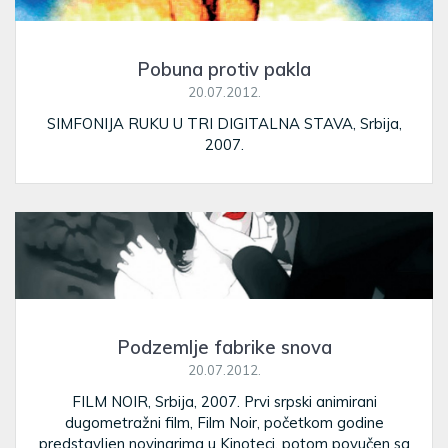
Pobuna protiv pakla
20.07.2012.
SIMFONIJA RUKU U TRI DIGITALNA STAVA, Srbija,
2007.
Podzemlje fabrike snova
20.07.2012.
FILM NOIR, Srbija, 2007. Prvi srpski animirani
dugometražni film, Film Noir, početkom godine
predstavljen novinarima u Kinoteci, potom povučen sa