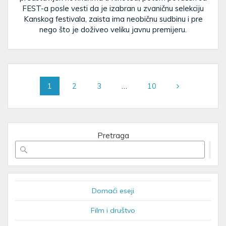
FEST-a posle vesti da je izabran u zvaničnu selekciju
Kanskog festivala, zaista ima neobičnu sudbinu i pre
nego što je doživeo veliku javnu premijeru.
Posts
Page
Page
Page
Page
1
2
3
…
10
navigation
Pretraga
Domaći eseji
Film i društvo