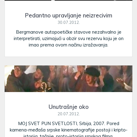
Pedantno upravljanje neizrecivim
30.07.2012.
Bergmanove autopoetičke stavove nezahvalno je
interpretirati, uzimajući u obzir svu rezervu koju je on
imao prema ovom načinu izražavanja.
Unutrašnje oko
20.07.2012.
MOJ SVET PUN SVETLOSTI, Srbija, 2007. Pored
kamena-međaša srpske kinematografije postoji i kripto-
istorija, tačnije, proto-istorija srpskog filma.