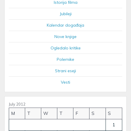
Istorija filma
Jubileji
Kalendar događaja
Nove knjige
Ogledalo kritike
Polemike
Strani eseji
Vesti
July 2012
M
T
W
T
F
S
S
1