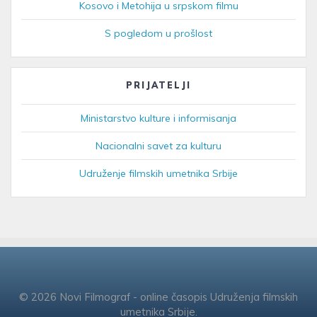
Kosovo i Metohija u srpskom filmu
S pogledom u prošlost
PRIJATELJI
Ministarstvo kulture i informisanja
Nacionalni savet za kulturu
Udruženje filmskih umetnika Srbije
© 2026 Novi Filmograf - online časopis Udruženja filmskih
umetnika Srbije.